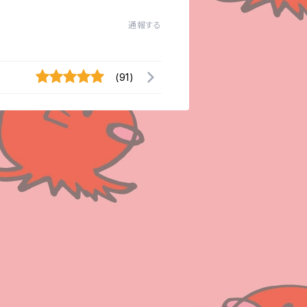
通報する
(91)