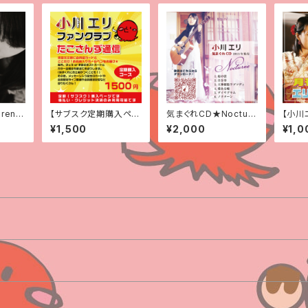
rena
【サブスク定期購入ペー
気まぐれCD★Nocturn
【小川
ジ/送料無料】<定期便>
e
D】 
¥1,500
¥2,000
¥1,0
小川エリファンクラブ
ーニ 第
〜たこさんず通信〜