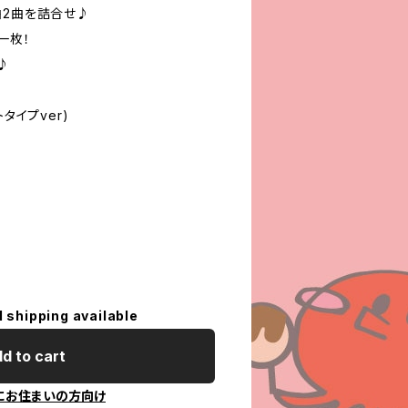
曲2曲を詰合せ♪
一枚！
♪
タイプver)
l shipping available
d to cart
にお住まいの方向け