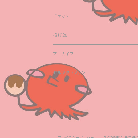
デジタルコンテンツ
ライブDVDシリーズ
タコフェス関連
チケット
コンピレーションアルバム
缶バッチ
東京
投げ銭
ライブCD
ストラップ
名古屋
アーカイブ
月刊エリゴスティーニ
タオル
大阪
セルフクラファン
Tシャツ
バッグ
チェキ
プライバシーポリシー
特定商取引法に基