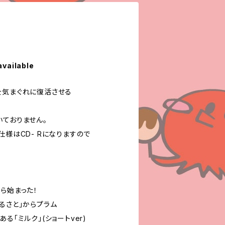
available
を気まぐれに復活させる
いておりません。
仕様はCD- Rになりますので
ら始まった！
るさと」からプラム
る「ミルク」(ショートver)