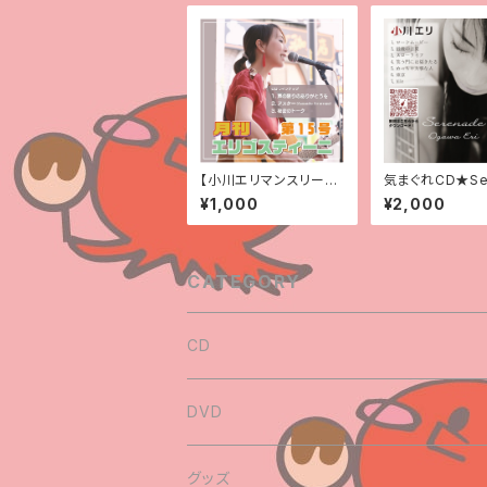
【小川エリマンスリーC
気まぐれCD★Se
D】月間エリゴスティー
de
¥1,000
¥2,000
ニ第15号
CATEGORY
CD
気まぐれCDシリーズ
DVD
名盤
正規版CD
正規版DVD
グッズ