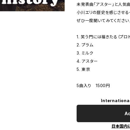
未発表曲「アスター」と人気
小川エリの歴史を感じさせる
ぜひ一度聞いてみてください
1. 笑う門には福きたる（プロト
2. プラム
3. ミルク
4. アスター
5. 東京
5曲入り 1500円
Internationa
Ad
日本国内