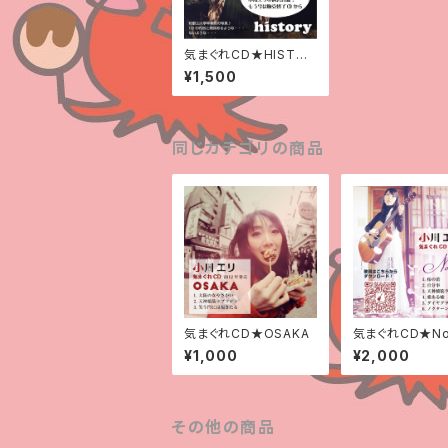
気まぐれCD★HISTOR
Y
¥1,500
同じカテゴリの商品
気まぐれCD★OSAKA
気まぐれCD★Noc
e
¥1,000
¥2,000
その他の商品