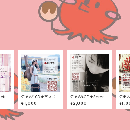
turn
気まぐれCD★旅立ちの
気まぐれCD★Serena
気まぐ
唄
de
ギ
¥1,000
¥2,000
¥1,0