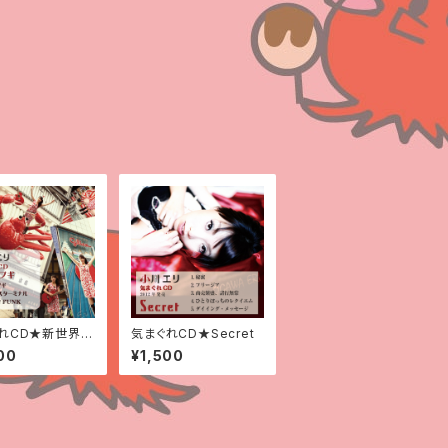
れCD★新世界ブ
気まぐれCD★Secret
00
¥1,500